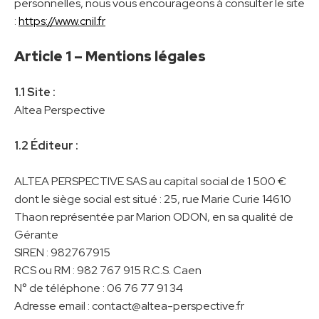
personnelles, nous vous encourageons à consulter le site
:
https://www.cnil.fr
Article 1 – Mentions légales
1.1 Site :
Altea Perspective
1.2 Éditeur :
ALTEA PERSPECTIVE SAS au capital social de 1 500 €
dont le siège social est situé :
25, rue Marie Curie 14610
Thaon
représentée par
Marion
ODON
, en sa qualité de
Gérante
SIREN :
982767915
RCS ou RM :
982 767 915 R.C.S. Caen
N° de téléphone :
06 76 77 91 34
Adresse email :
contact@altea-perspective.fr