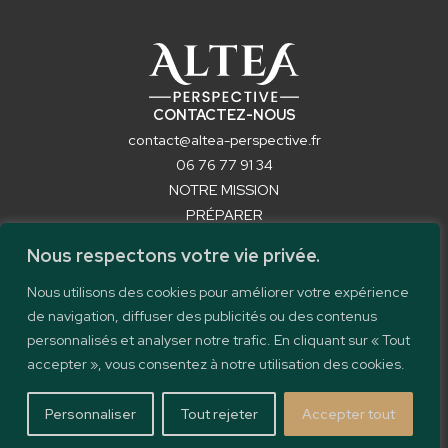
CONTACTEZ-NOUS
contact@altea-perspective.fr
06 76 77 91 34
NOTRE MISSION
PRÉPARER
LIQUIDER
Nous respectons votre vie privée.
OBTENIR VOTRE RÉVERSION
FORMATIONS
Nous utilisons des cookies pour améliorer votre expérience
CONTACT
de navigation, diffuser des publicités ou des contenus
personnalisés et analyser notre trafic. En cliquant sur « Tout
accepter », vous consentez à notre utilisation des cookies.
© 2024 -
ALTEA
PERSPECTIVE
Personnaliser
Tout rejeter
Accepter tout
Mentions Légales