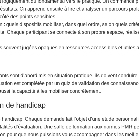
 logiquement du fondamental vers le pratique. On commence par
sultats. On apprend ensuite à lire et analyser un parcours pro
côté des points sensibles.
 : quels dispositifs mobiliser, dans quel ordre, selon quels crit
ite. Chaque participant se connecte à son propre espace, réalis
es souvent jugées opaques en ressources accessibles et utiles a
nts sont d’abord mis en situation pratique, ils doivent conduire u
tuation est complétée par un quiz de validation des connaissance
ussi la capacité à les mobiliser concrètement.
on de handicap
e handicap. Chaque demande fait l’objet d’une étude personnalis
dalités d’évaluation. Une salle de formation aux normes PMR p
tion pour que nous puissions vous accompagner dans les meille