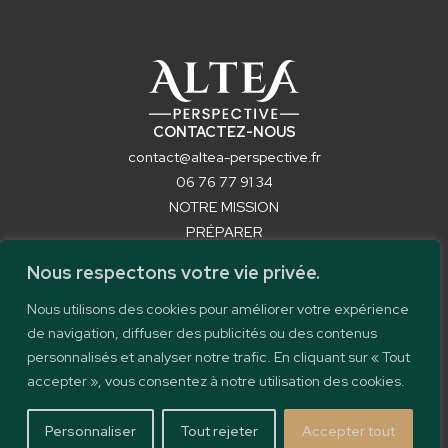
CONTACTEZ-NOUS
contact@altea-perspective.fr
06 76 77 91 34
NOTRE MISSION
PRÉPARER
LIQUIDER
Nous respectons votre vie privée.
OBTENIR VOTRE RÉVERSION
FORMATIONS
Nous utilisons des cookies pour améliorer votre expérience
CONTACT
de navigation, diffuser des publicités ou des contenus
personnalisés et analyser notre trafic. En cliquant sur « Tout
accepter », vous consentez à notre utilisation des cookies.
© 2024 -
ALTEA
PERSPECTIVE
Personnaliser
Tout rejeter
Accepter tout